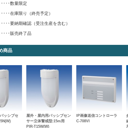
･････数量限定
･････在庫限り（終売予定）
･････要納期確認（受注生産を含む）
･････販売終了品
め商品
 パッシブセ
屋外・屋内用パッシブセン
IP画像送信コントローラ
5N(W)
サー立体警戒型:15m用
C-708VI
PIR-T15W(W)