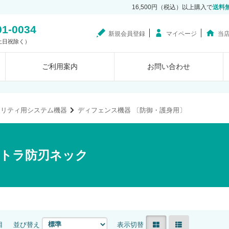
16,500円（税込）以上購入で
送料
01-0034
新規会員登録
マイページ
当
0（土日祝除く）
ご利用案内
お問い合わせ
ュリティ用システム機器
ディフェンス機器 〔防御・護身用〕
トラ防刃ネック
目
並び替え
表示切替