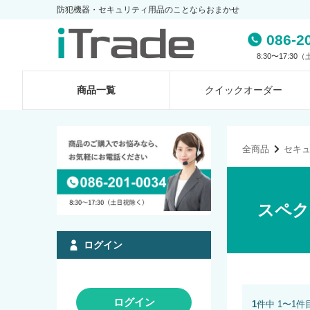
防犯機器・セキュリティ用品のことならおまかせ
086-2
8:30〜17:3
商品一覧
クイック
オーダー
全商品
セキ
スペク
ログイン
ログイン
1
件中 1〜1件