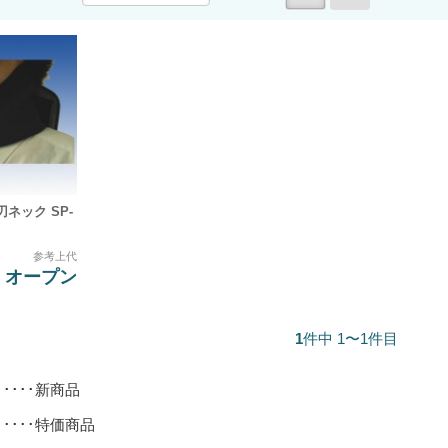
ネック SP-
参考上代
オープン
1
件中 1〜1件目
･････新商品
･････特価商品