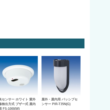
炎センサー ホワイト 紫外
屋外・屋内用 パッシブセ
線検出方式 ブザー式 屋内
ンサー PIR-T35N(G)
用 FS-1000(W)