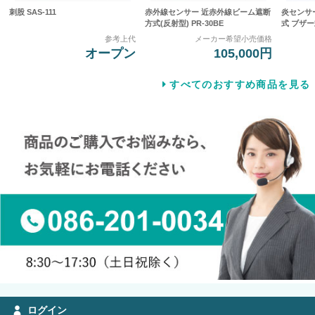
刺股 SAS-111
赤外線センサー 近赤外線ビーム遮断
炎センサ
方式(反射型) PR-30BE
式 ブザー式
参考上代
メーカー希望小売価格
オープン
105,000円
すべてのおすすめ商品を見る
ログイン