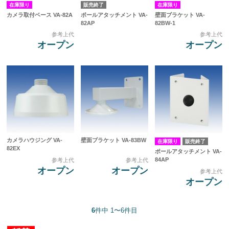
在庫限り
販売終了
在庫限り
カメラ取付ベース VA-82A
ポールアタッチメント VA-
壁面ブラケット VA-
82AP
82BW-1
参考上代
参考上代
オープン
オープン
カメラハウジング VA-
壁面ブラケット VA-83BW
在庫限り
販売終了
82EX
ポールアタッチメント VA-
84AP
参考上代
参考上代
オープン
オープン
参考上代
オープン
6
件中 1〜6件目