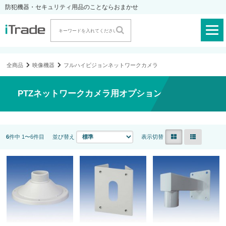
防犯機器・セキュリティ用品のことならおまかせ
全商品
映像機器
フルハイビジョンネットワークカメラ
PTZネットワークカメラ用オプション
6
件中 1〜6件目
並び替え
表示切替