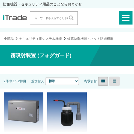
防犯機器・セキュリティ用品のことならおまかせ
全商品
セキュリティ用システム機器
煙幕防御機器・ネット防御機器
霧噴射装置 (フォグガード)
2
件中 1〜2件目
並び替え
表示切替