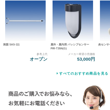
刺股 SAS-111
屋外・屋内用 パッシブセンサー
炎センサー 
PIR-T35N(G)
参考上代
メーカー希望小売価格
オープン
53,000円
すべてのおすすめ商品を見る