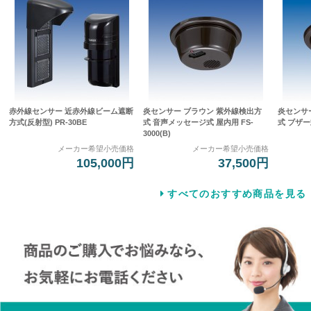
赤外線センサー 近赤外線ビーム遮断
炎センサー ブラウン 紫外線検出方
炎センサ
方式(反射型) PR-30BE
式 音声メッセージ式 屋内用 FS-
式 ブザー式
3000(B)
メーカー希望小売価格
メーカー希望小売価格
105,000円
37,500円
すべてのおすすめ商品を見る