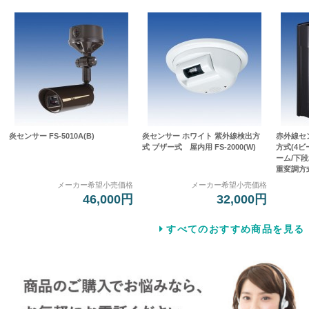
炎センサー FS-5010A(B)
炎センサー ホワイト 紫外線検出方
赤外線セ
式 ブザー式 屋内用 FS-2000(W)
方式(4
ーム/下段
重変調方式]
メーカー希望小売価格
メーカー希望小売価格
46,000円
32,000円
すべてのおすすめ商品を見る