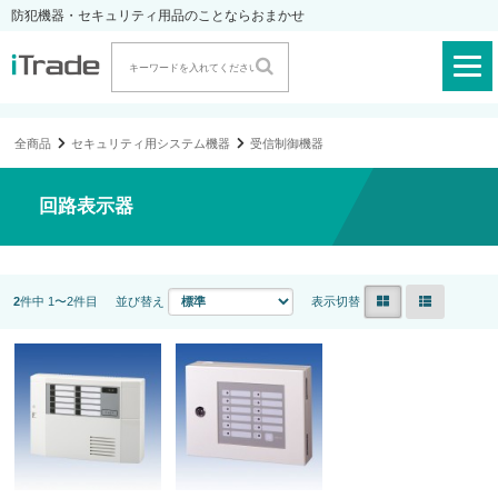
防犯機器・セキュリティ用品のことならおまかせ
全商品
セキュリティ用システム機器
受信制御機器
回路表示器
2
件中 1〜2件目
並び替え
表示切替