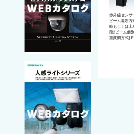
赤外線センサ
ビーム遮断方
時もしくは上
段2ビーム個別
重変調方式] PX