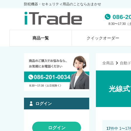
防犯機器・セキュリティ用品のことならおまかせ
086-2
8:30〜17:3
商品一覧
クイック
オーダー
全商品
自動
光線式
ログイン
ログイン
17
件中 1〜1