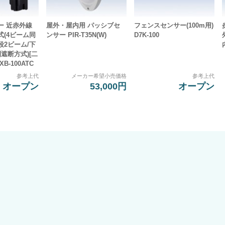
ー 近赤外線
屋外・屋内用 パッシブセ
フェンスセンサー(100m用)
式(4ビーム同
ンサー PIR-T35N(W)
D7K-100
段2ビーム/下
遮断方式)[二
B-100ATC
参考上代
メーカー希望小売価格
参考上代
オープン
53,000円
オープン