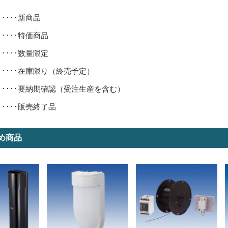
･････新商品
･････特価商品
･････数量限定
･････在庫限り（終売予定）
･････要納期確認（受注生産を含む）
･････販売終了品
め商品