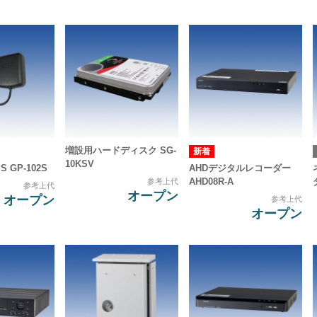
増設用ハードディスク SG-
10KSV
 GP-102S
AHDデジタルレコーダー
AHD08R-A
参考上代
参考上代
オープン
オープン
参考上代
オープン