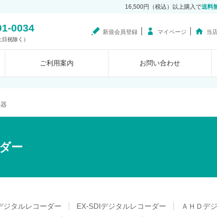
16,500円（税込）以上購入で
送料
01-0034
新規会員登録
マイページ
当
0（土日祝除く）
ご利用案内
お問い合わせ
機器
ダー
デジタルレコーダー
EX-SDIデジタルレコーダー
ＡＨＤデ