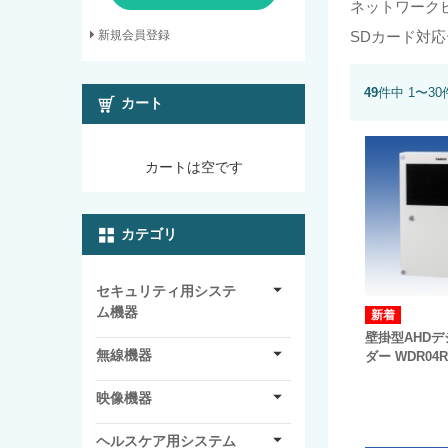
ネットワーク
SDカード対
新規会員登録
49
件中 1〜3
カート
カートは空です
カテゴリ
セキュリティ用システ
ム機器
壁掛型AHD
無線機器
ダー WDR04R
映像機器
ヘルスケア用システム