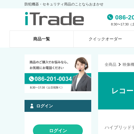
防犯機器・セキュリティ用品のことならおまかせ
086-2
8:30〜17:3
商品一覧
クイック
オーダー
全商品
映像
レコー
ログイン
ハイブリッド
ログイン