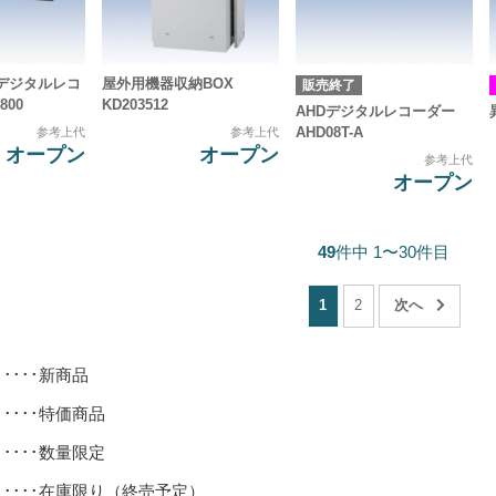
デジタルレコ
屋外用機器収納BOX
販売終了
800
KD203512
AHDデジタルレコーダー
AHD08T-A
参考上代
参考上代
オープン
オープン
参考上代
オープン
49
件中 1〜30件目
1
2
･････新商品
･････特価商品
･････数量限定
･････在庫限り（終売予定）