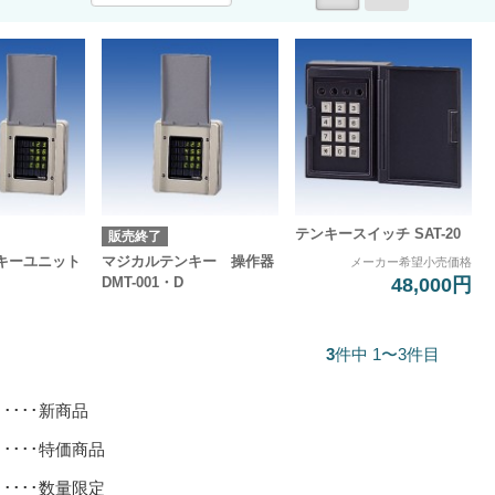
テンキースイッチ SAT-20
販売終了
キーユニット
マジカルテンキー 操作器
メーカー希望小売価格
48,000円
DMT-001・D
3
件中 1〜3件目
･････新商品
･････特価商品
･････数量限定