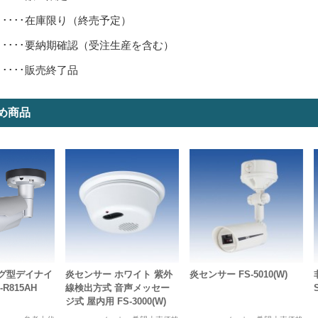
･････在庫限り（終売予定）
･････要納期確認（受注生産を含む）
･････販売終了品
め商品
ング型デイナイ
炎センサー ホワイト 紫外
炎センサー FS-5010(W)
R815AH
線検出方式 音声メッセー
ジ式 屋内用 FS-3000(W)