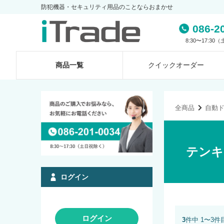
防犯機器・セキュリティ用品のことならおまかせ
086-2
8:30〜17:3
商品一覧
クイック
オーダー
全商品
自動
テンキ
ログイン
ログイン
3
件中 1〜3件