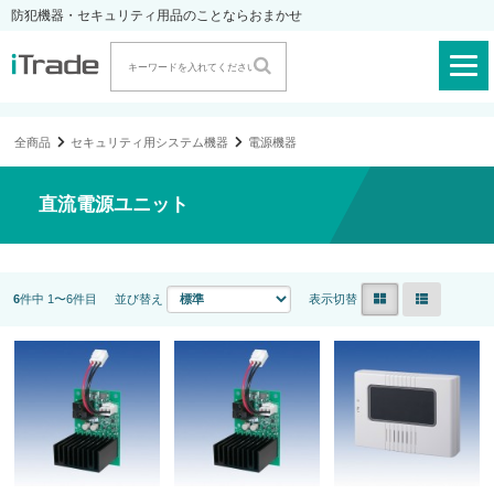
防犯機器・セキュリティ用品のことならおまかせ
全商品
セキュリティ用システム機器
電源機器
直流電源ユニット
6
件中 1〜6件目
並び替え
表示切替