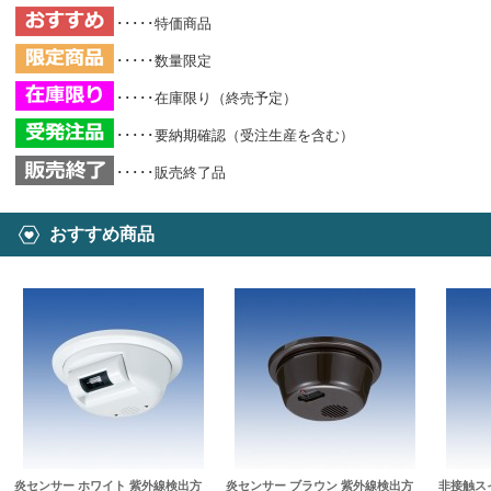
･････特価商品
･････数量限定
･････在庫限り（終売予定）
･････要納期確認（受注生産を含む）
･････販売終了品
おすすめ商品
炎センサー ホワイト 紫外線検出方
炎センサー ブラウン 紫外線検出方
非接触スイッ