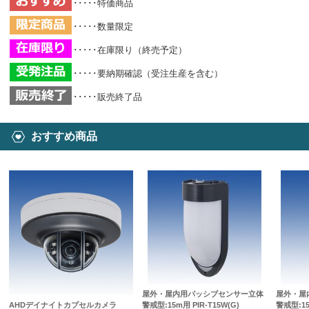
･････特価商品
･････数量限定
･････在庫限り（終売予定）
･････要納期確認（受注生産を含む）
･････販売終了品
おすすめ商品
屋外・屋内用パッシブセンサー立体
屋外・屋
AHDデイナイトカプセルカメラ
警戒型:15m用 PIR-T15W(G)
警戒型:15