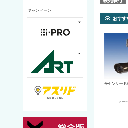
キャンペーン
おすす
炎センサー FS-
メー