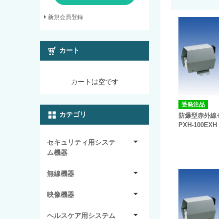
新規会員登録
カート
カートは空です
受発注品
カテゴリ
防爆型赤外線
PXH-100EXH
セキュリティ用システ
ム機器
無線機器
映像機器
ヘルスケア用システム