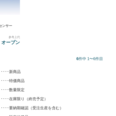
センサー
参考上代
オープン
6
件中 1〜6件目
･････新商品
･････特価商品
･････数量限定
･････在庫限り（終売予定）
･････要納期確認（受注生産を含む）