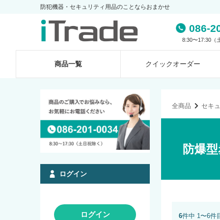
防犯機器・セキュリティ用品のことならおまかせ
086-2
8:30〜17:3
商品一覧
クイック
オーダー
全商品
セキ
防爆型
ログイン
ログイン
6
件中 1〜6件