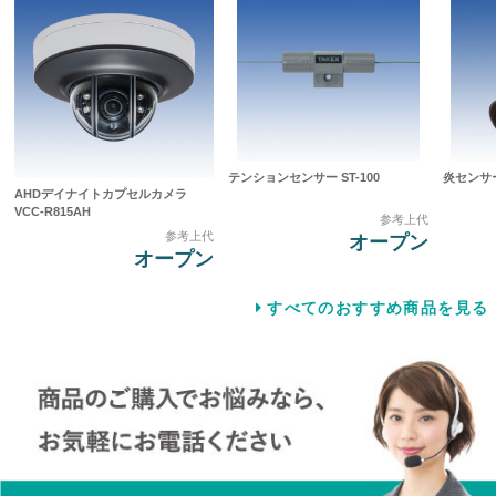
テンションセンサー ST-100
炎センサー 
AHDデイナイトカプセルカメラ
VCC-R815AH
参考上代
参考上代
オープン
オープン
すべてのおすすめ商品を見る