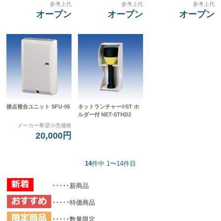
参考上代
参考上代
参考上代
オープン
オープン
オープン
接点複合ユニット SFU-05
ネットランチャー®ST ホ
ルダー付 NET-STHD2
メーカー希望小売価格
20,000円
14
件中 1〜14件目
･････新商品
･････特価商品
･････数量限定