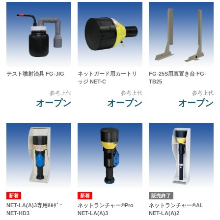
テスト噴射治具 FG-JIG
ネットガード用カートリ
FG-25S用直置き台 FG-
ッジ NET-C
TB25
参考上代
参考上代
参考上代
オープン
オープン
オープン
販売終了
NET-LA(A)3専用ﾎﾙﾀﾞｰ
ネットランチャー®Pro
ネットランチャー®AL
NET-HD3
NET-LA(A)3
NET-LA(A)2