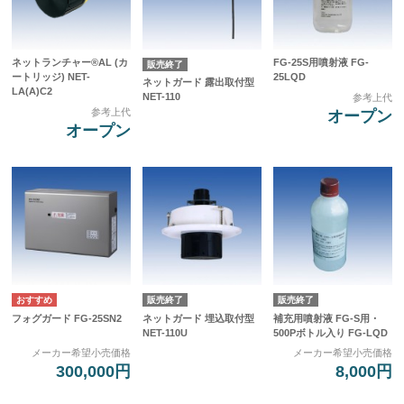
ネットランチャー®AL (カ
FG-25S用噴射液 FG-
販売終了
ートリッジ) NET-
25LQD
ネットガード 露出取付型
LA(A)C2
NET-110
参考上代
参考上代
オープン
オープン
販売終了
販売終了
フォグガード FG-25SN2
ネットガード 埋込取付型
補充用噴射液 FG-S用・
NET-110U
500Pボトル入り FG-LQD
メーカー希望小売価格
メーカー希望小売価格
300,000円
8,000円