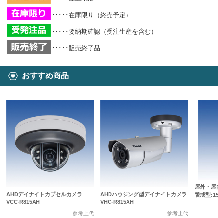
･････在庫限り（終売予定）
･････要納期確認（受注生産を含む）
･････販売終了品
おすすめ商品
屋外・屋
AHDデイナイトカプセルカメラ
AHDハウジング型デイナイトカメラ
警戒型:15
VCC-R815AH
VHC-R815AH
参考上代
参考上代