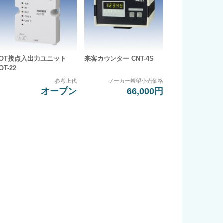
IOT接点入出力ユニット
来客カウンター CNT-4S
IOT-22
参考上代
メーカー希望小売価格
オープン
66,000円