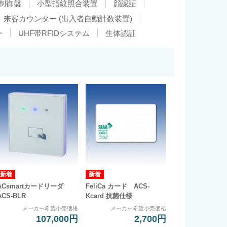
制御盤
小型指紋照合装置
顔認証
来客カウンター (出入者自動計数装置)
ー
UHF帯RFIDシステム
生体認証
ACsmartカードリーダ
FeliCa カード ACS-
ACS-BLR
Kcard 抗菌仕様
メーカー希望小売価格
メーカー希望小売価格
107,000円
2,700円