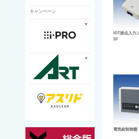
キャンペーン
IOT接点入力ユ
20
電気錠制御盤 D