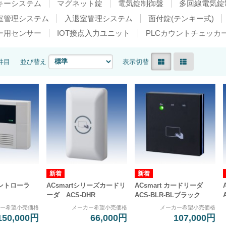
キーシステム
マグネット錠
電気錠制御盤
多回線電気錠
室管理システム
入退室管理システム
面付錠(テンキー式)
ー用センサー
IOT接点入力ユニット
PLCカウントチェッカ
0件目
並び替え
表示切替
 コントローラ
ACsmartシリーズカードリ
ACsmart カードリーダ
ーダ ACS-DHR
ACS-BLR-BLブラック
カー希望小売価格
メーカー希望小売価格
メーカー希望小売価格
150,000円
66,000円
107,000円