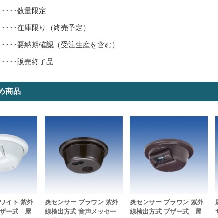
･････数量限定
･････在庫限り（終売予定）
･････要納期確認（受注生産を含む）
･････販売終了品
め商品
ワイト 紫外
炎センサー ブラウン 紫外
炎センサー ブラウン 紫外
ブザー式 屋
線検出方式 音声メッセー
線検出方式 ブザー式 屋