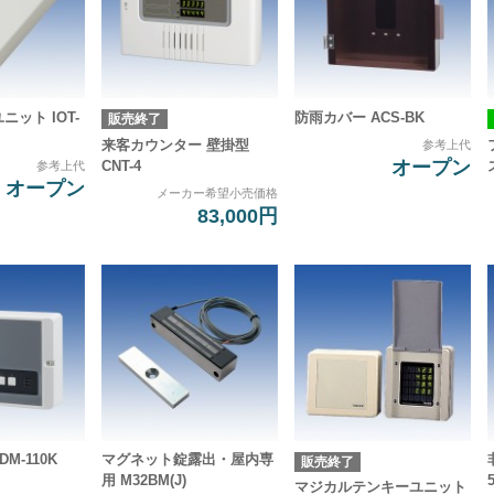
ニット IOT-
防雨カバー ACS-BK
販売終了
来客カウンター 壁掛型
参考上代
オープン
CNT-4
参考上代
オープン
メーカー希望小売価格
83,000円
M-110K
マグネット錠露出・屋内専
販売終了
用 M32BM(J)
マジカルテンキーユニット