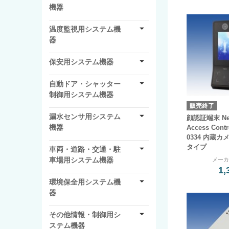
機器
温度監視用システム機
器
保安用システム機器
自動ドア・シャッター
制御用システム機器
販売終了
漏水センサ用システム
顔認証端末 Ne
機器
Access Cont
0334 内蔵カメ
タイプ
車両・道路・交通・駐
車場用システム機器
メー
1,
環境保全用システム機
器
その他情報・制御用シ
ステム機器