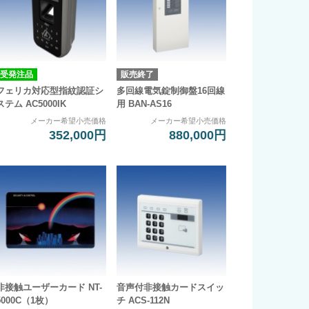
受発注品
販売終了
フェリカ対応型指紋認証シ
多回線電気錠制御盤16回線
ステム AC5000IK
用 BAN-AS16
メーカー希望小売価格
メーカー希望小売価格
352,000円
880,000円
非接触ユーザーカード NT-
音声付非接触カードスイッ
5000C（1枚）
チ ACS-112N