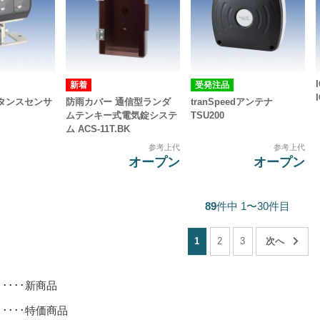
受発注品
タンスセンサ
防雨カバー 通信型ランダ
tranSpeedアンテナ
ムテンキー式電気錠システ
TSU200
ム ACS-11T.BK
参考上代
参考上代
オープン
オープン
89
件中 1〜30件目
1
2
3
･････新商品
･････特価商品