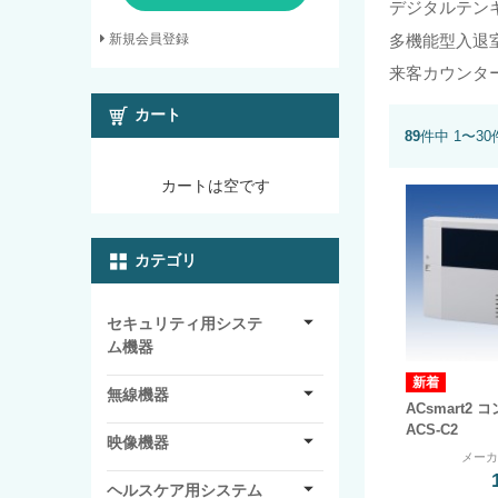
デジタルテン
多機能型入退
新規会員登録
来客カウンタ
カート
89
件中 1〜3
カートは空です
カテゴリ
セキュリティ用システ
ム機器
無線機器
ACsmart2
ACS-C2
映像機器
メー
ヘルスケア用システム