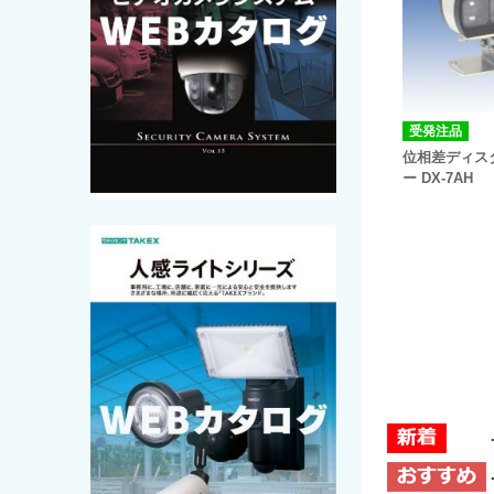
受発注品
位相差ディス
ー DX-7AH