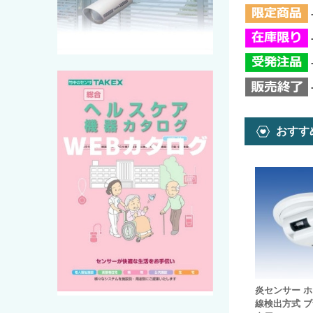
おすす
炎センサー ホ
線検出方式 