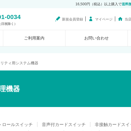
16,500円（税込）以上購入で
送料
01-0034
新規会員登録
マイページ
当
0（土日祝除く）
ご利用案内
お問い合わせ
ュリティ用システム機器
理機器
トロールスイッチ
音声付カードスイッチ
非接触カードスイ