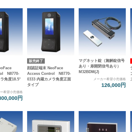
マグネット錠（施解錠信号
販売終了
あり・扉開閉信号あり）
oFace
顔認証端末 NeoFace
M32BDM(J)
rol N8770-
Access Control N8770-
ラ角度18.5°
0333 内蔵カメラ角度正面
メーカー希望小売価格
126,000円
タイプ
カー希望小売価格
300,000円