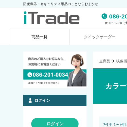
防犯機器・セキュリティ用品のことならおまかせ
086-2
8:30〜17:3
商品一覧
クイック
オーダー
全商品
映像
カラー
ログイン
ログイン
7
件中 1〜7件