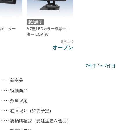
販売終了
晶モニター
9.7型LEDカラー液晶モニ
ター LCM-97
参考上代
オープン
7
件中 1〜7件目
･････新商品
･････特価商品
･････数量限定
･････在庫限り（終売予定）
･････要納期確認（受注生産を含む）