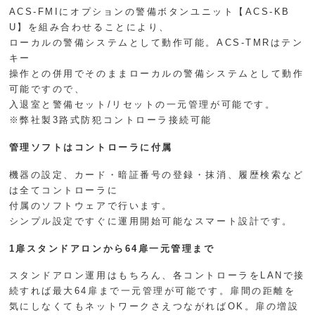
ACS-FMIにオプションの警備ボタンユニット【ACS-KB
U】を組み合わせることにより、
ローカルの警備システムとして動作可能。ACS-TMRはテン
キー
操作との併用でそのままローカルの警備システムとして動作
可能ですので、
入退室と警備セット/リセットの一元管理が可能です。
※弊社製3路式防犯コントローラ接続可能
管理ソフトはコントローラに付属
機器の設定、カード・暗証番号の登録・抹消、履歴検索など
は全てコントローラに
付属のソフトウェアで行います。
シンプル設定ですぐに運用開始可能なスマート設計です。
1扉スタンドアロンから64扉一元管理まで
スタンドアロン運用はもちろん、各コントローラをLANで接
続すれば最大64扉まで一元管理が可能です。扉間の距離を
気にしなくてもネットワークさえつながればOK。扉の増設