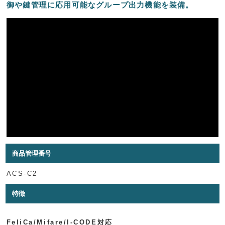
御や鍵管理に応用可能なグループ出力機能を装備。
商品管理番号
ACS-C2
特徴
FeliCa/Mifare/I-CODE対応