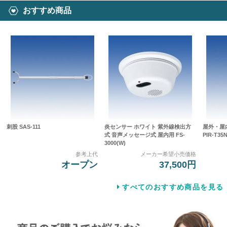
おすすめ商品
刺股 SAS-111
炎センサー ホワイト 紫外線検出方
屋外・屋
式 音声メッセージ式 屋内用 FS-
PIR-T35N
3000(W)
参考上代
メーカー希望小売価格
オープン
37,500円
すべてのおすすめ商品を見る