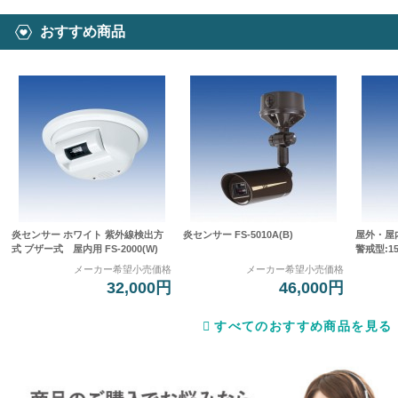
おすすめ商品
炎センサー ホワイト 紫外線検出方
炎センサー FS-5010A(B)
屋外・屋
式 ブザー式 屋内用 FS-2000(W)
警戒型:15
メーカー希望小売価格
メーカー希望小売価格
32,000円
46,000円
すべてのおすすめ商品を見る