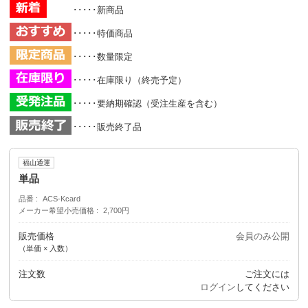
･････新商品
･････特価商品
･････数量限定
･････在庫限り（終売予定）
･････要納期確認（受注生産を含む）
･････販売終了品
福山通運
単品
品番
ACS-Kcard
メーカー希望小売価格
2,700円
販売価格
会員のみ公開
（単価 × 入数）
注文数
ご注文には
ログイン
してください