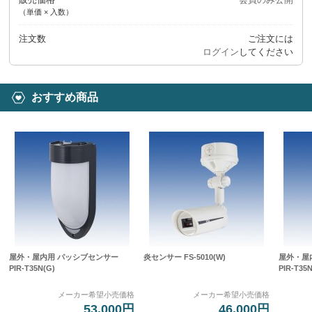
（単価 × 入数）
注文数
ご注文には
ログイン
してください
おすすめ商品
屋外・屋内用 パッシブセンサー
炎センサー FS-5010(W)
屋外・屋
PIR-T35N(G)
PIR-T35
メーカー希望小売価格
メーカー希望小売価格
53,000円
46,000円