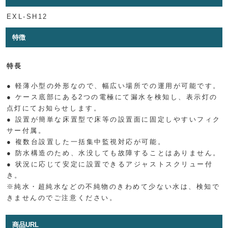
EXL-SH12
特徴
特長
● 軽薄小型の外形なので、幅広い場所での運用が可能です。
● ケース底部にある2つの電極にて漏水を検知し、表示灯の
点灯にてお知らせします。
● 設置が簡単な床置型で床等の設置面に固定しやすいフィク
サー付属。
● 複数台設置した一括集中監視対応が可能。
● 防水構造のため、水没しても故障することはありません。
● 状況に応じて安定に設置できるアジャストスクリュー付
き。
※純水・超純水などの不純物のきわめて少ない水は、検知で
きませんのでご注意ください。
商品URL