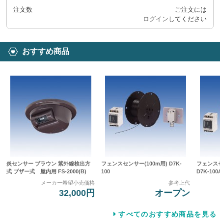
注文数
ご注文には
ログイン
してください
おすすめ商品
炎センサー ブラウン 紫外線検出方
フェンスセンサー(100m用) D7K-
フェンス
式 ブザー式 屋内用 FS-2000(B)
100
D7K-100
メーカー希望小売価格
参考上代
32,000円
オープン
すべてのおすすめ商品を見る