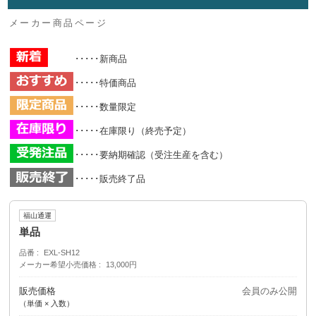
メーカー商品ページ
･････新商品
･････特価商品
･････数量限定
･････在庫限り（終売予定）
･････要納期確認（受注生産を含む）
･････販売終了品
福山通運
単品
品番
EXL-SH12
メーカー希望小売価格
13,000円
販売価格
会員のみ公開
（単価 × 入数）