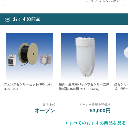
ログイン
してください
おすすめ商品
フェンスセンサーセット(100m用)
屋外・屋内用パッシブセンサー立体
炎センサ
D7K-100A
警戒型:15m用 PIR-T15W(W)
式 ブザー式
参考上代
メーカー希望小売価格
オープン
53,000円
すべてのおすすめ商品を見る