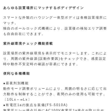
あらゆる設置場所にマッチするボディデザイン
スマートな外観のハウジング一体型ボディは各種設置場所に
マッチ。
独自のボールロック式機構により、設置後の検知エリア調整
も自由自在にできます。
紫外線環境チェック機能搭載
設置場所の紫外線環境を表示灯でモニターします。これによ
り、周囲の紫外線源(誤動作要因)をチェックでき、感度設定
時や動作不安定時の確認が容易にできます。
便利な各種機能
●昼夜判別機能
動作モード調整ボリュームにより、周囲の明るさに応じて出
力動作を制御することができ、夜間のみの使用も可能です。
〔10Lx～∞Lx〕
●有電圧1aの接点を装備(FS-5010A)
無電圧リレー接点以外にAC100V有電圧1a接点が取り出せ