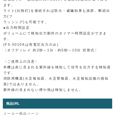
ます。
ライト(白熱灯)を接続すれば防火・威嚇効果も抜群。断続出
力(フ
ラッシング)も可能です。
●出力時間設定
ボリュームにて検知出力動作のタイマー時間設定ができま
す。
(FS-5010Aは有電圧出力のみ)
〔オフディレイ 約2秒～1分・約5秒～10分 切替式〕
〈ご使用上の注意〉
本機は炎に含まれる紫外線を検知して信号を出力する検知器
です。
消防用機器(火災報知器、火災警報器、火災報知設備の感知
器)ではありません。
紫外線の含まれない煙や熱は検知しません。
商品URL
メーカー商品ページ