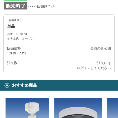
･････販売終了品
福山通運
単品
品番
C-708VI
参考上代
オープン
販売価格
会員のみ公開
（単価 × 入数）
注文数
ご注文には
ログイン
してください
おすすめ商品