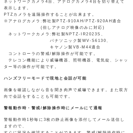
ネットワークカメラ4台、アナログカメラ4台を切り替えて
表示します。
PTZカメラを遠隔操作することが出来ます。
※アナログカメラ:弊社製PTZ-910AH/PTZ-920AH適合
(但しアナログ映像のみに対応)
ネットワークカメラ:弊社製NPTZ-IR2023S、
パナソニック製WV-S6130、
キヤノン製VB-M44適合
コントローラの警戒/解除操作が可能です。
テレコン機能により威嚇機器、照明機器、電気錠、シャッ
ター等の操作が可能です。
ハンズフリーモードで現地と会話が可能
画像を確認しながら音を聞き肉声で威嚇できます。また双方
向で会話をすることも可能です。
警報動作時・警戒/解除操作時にメールにて通報
警報動作時1秒毎に3枚の静止画像を添付してメール送信し
ますので、
すぐに状況を確認することができます。警戒/解除操作時に