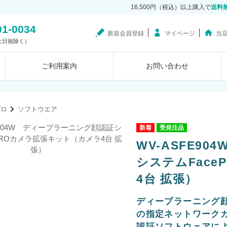
16,500円（税込）以上購入で
送料
01-0034
新規会員登録
マイページ
当
0（土日祝除く）
ご利用案内
お問い合わせ
プロ
ソフトウエア
受発注品
WV-ASFE9
システムFac
4台 拡張）
ディープラーニング顔認証
の指定ネットワーク
認証ソフトウェアに