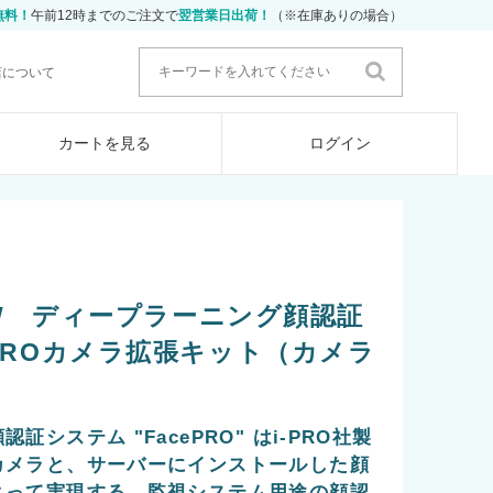
無料！
午前12時までのご注文で
翌営業日出荷！
（※在庫ありの場合）
店について
カートを見る
ログイン
04W ディープラーニング顔認証
ePROカメラ拡張キット（カメラ
システム "FacePRO" はi-PRO社製
カメラと、サーバーにインストールした顔
よって実現する、監視システム用途の顔認