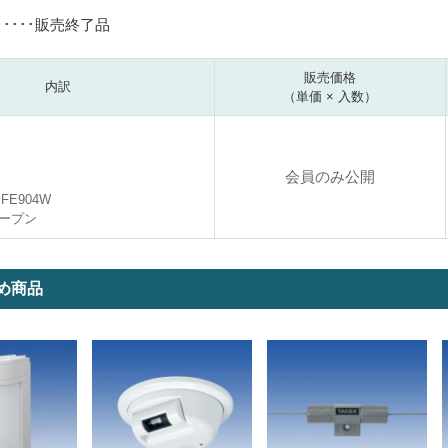
･････販売終了品
販売価格
内訳
（単価 × 入数）
会員のみ公開
SFE904W
ープン
め商品