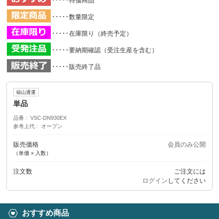
･････特価商品
･････数量限定
･････在庫限り（終売予定）
･････要納期確認（受注生産を含む）
･････販売終了品
福山通運
単品
品番
VSC-DN930EX
参考上代
オープン
販売価格
会員のみ公開
（単価 × 入数）
注文数
ご注文には
ログイン
してください
おすすめ商品