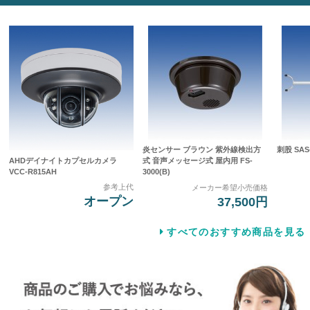
炎センサー ブラウン 紫外線検出方
刺股 SAS-
AHDデイナイトカプセルカメラ
式 音声メッセージ式 屋内用 FS-
VCC-R815AH
3000(B)
参考上代
メーカー希望小売価格
オープン
37,500円
すべてのおすすめ商品を見る