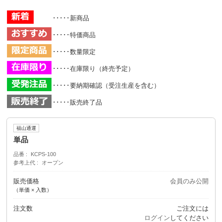
･････新商品
･････特価商品
･････数量限定
･････在庫限り（終売予定）
･････要納期確認（受注生産を含む）
･････販売終了品
福山通運
単品
品番
KCPS-100
参考上代
オープン
販売価格
会員のみ公開
（単価 × 入数）
注文数
ご注文には
ログイン
してください