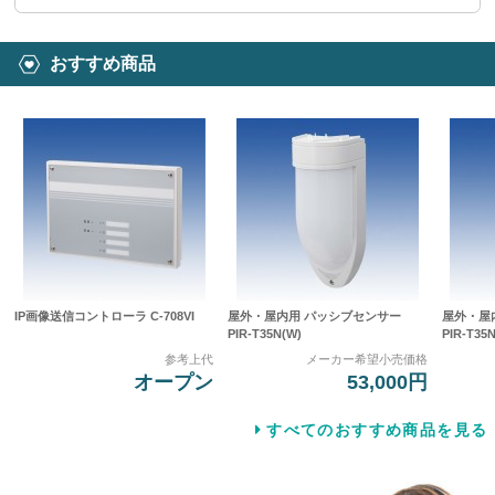
おすすめ商品
IP画像送信コントローラ C-708VI
屋外・屋内用 パッシブセンサー
屋外・屋
PIR-T35N(W)
PIR-T35N
参考上代
メーカー希望小売価格
オープン
53,000円
すべてのおすすめ商品を見る