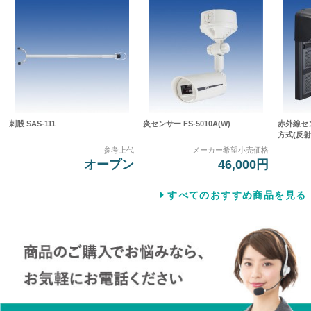
刺股 SAS-111
炎センサー FS-5010A(W)
赤外線セ
方式(反射型
参考上代
メーカー希望小売価格
オープン
46,000円
すべてのおすすめ商品を見る