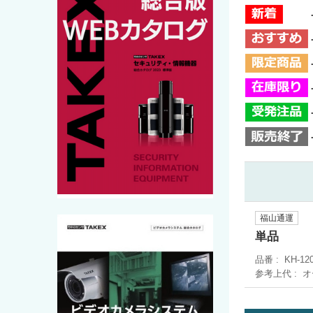
福山通運
単品
品番
KH-12
参考上代
オ