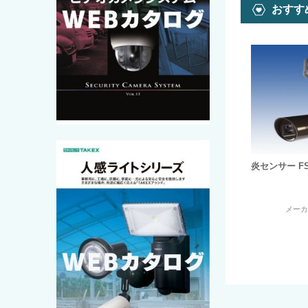
おすす
炎センサー FS-
メー