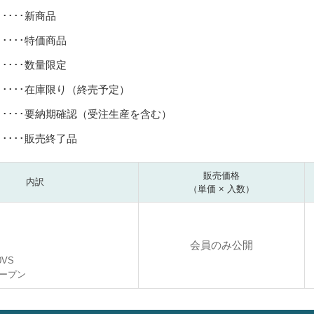
･････新商品
･････特価商品
･････数量限定
･････在庫限り（終売予定）
･････要納期確認（受注生産を含む）
･････販売終了品
販売価格
内訳
（単価 × 入数）
会員のみ公開
0VS
ープン