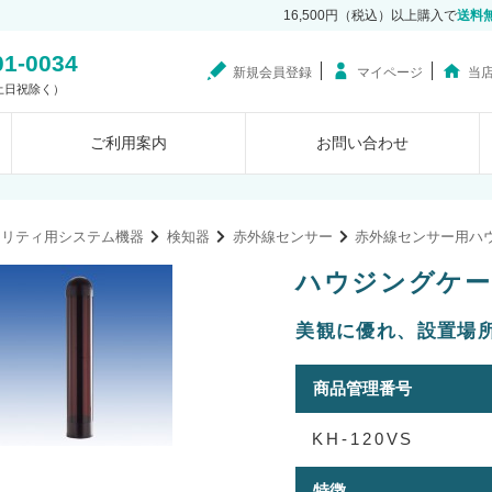
16,500円（税込）以上購入で
送料
01-0034
新規会員登録
マイページ
当
0（土日祝除く）
ご利用案内
お問い合わせ
ュリティ用システム機器
検知器
赤外線センサー
赤外線センサー用ハ
ハウジングケース(
美観に優れ、設置場
商品管理番号
KH-120VS
特徴