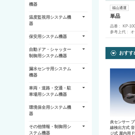
機器
福山通運
単品
温度監視用システム機
器
品番
KP-10
参考上代
オ
保安用システム機器
自動ドア・シャッター
おすす
制御用システム機器
漏水センサ用システム
機器
車両・道路・交通・駐
車場用システム機器
環境保全用システム機
器
炎センサー ブ
その他情報・制御用シ
線検出方式 
ステム機器
ジ式 屋内用 FS-