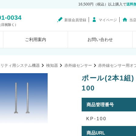
16,500円（税込）以上購入で
送料
01-0034
新規会員登録
マイページ
当
0（土日祝除く）
ご利用案内
お問い合わせ
ュリティ用システム機器
検知器
赤外線センサー
赤外線センサー用オ
ポール(2本1組
100
商品管理番号
KP-100
商品URL