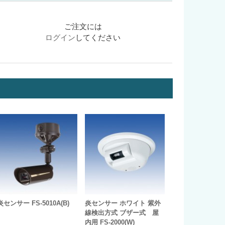
ご注文には
ログイン
してください
炎センサー FS-5010A(B)
炎センサー ホワイト 紫外
線検出方式 ブザー式 屋
内用 FS-2000(W)