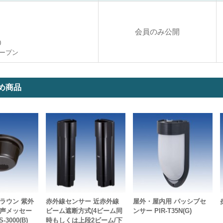
会員のみ公開
0
ープン
め商品
ラウン 紫外
赤外線センサー 近赤外線
屋外・屋内用 パッシブセ
音声メッセー
ビーム遮断方式(4ビーム同
ンサー PIR-T35N(G)
3000(B)
時もしくは上段2ビーム/下