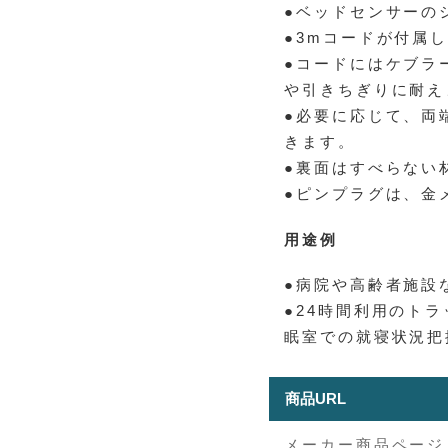
●ベッドセンサーの
●3mコードが付属
●コードにはケブラ
や引きちぎりに耐え
●必要に応じて、両
きます。
●裏面はすべらない
●ピンプラグは、金
用途例
●病院や高齢者施設
●24時間利用のト
眠室での就寝状況把
商品URL
メーカー商品ページ