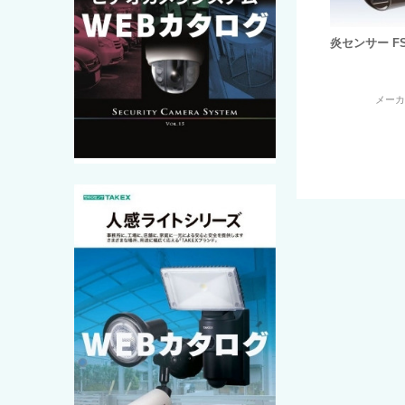
炎センサー FS-
メー