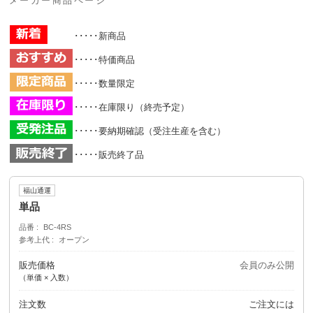
メーカー商品ページ
･････新商品
･････特価商品
･････数量限定
･････在庫限り（終売予定）
･････要納期確認（受注生産を含む）
･････販売終了品
福山通運
単品
品番
BC-4RS
参考上代
オープン
販売価格
会員のみ公開
（単価 × 入数）
注文数
ご注文には