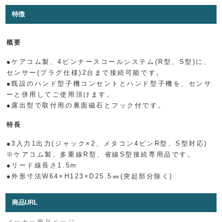
特徴
概要
●ケアコム製、4ピンナースコールシステム(R型、S型)に、
センサー(プラグ仕様)2台まで接続可能です。
●既設のハンド型子機コンセントとハンド型子機を、センサ
ーと併用してご使用頂けます。
●露出型で取付用の裏面磁石とフック付です。
特長
●3入力1出力(ジャック×2、メタコン4ピンR型、S型対応)
※ケアコム製、多重線R型、省線S型接続専用品です。
●リード線長さ1.5m
●外形寸法W64×H123×D25.5㎜(突起部分除く)
商品URL