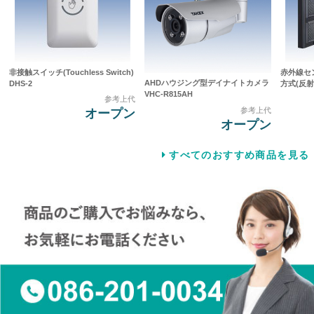
非接触スイッチ(Touchless Switch)
赤外線セ
AHDハウジング型デイナイトカメラ
DHS-2
方式(反射型
VHC-R815AH
参考上代
参考上代
オープン
オープン
すべてのおすすめ商品を見る