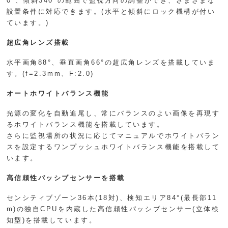
0°、傾斜340°の範囲で監視方向の調整ができ、さまざまな
設置条件に対応できます。(水平と傾斜にロック機構が付い
ています。)
超広角レンズ搭載
水平画角88°、垂直画角66°の超広角レンズを搭載していま
す。(f=2.3mm、F:2.0)
オートホワイトバランス機能
光源の変化を自動追尾し、常にバランスのよい画像を再現す
るホワイトバランス機能を搭載しています。
さらに監視場所の状況に応じてマニュアルでホワイトバラン
スを設定するワンプッシュホワイトバランス機能を搭載して
います。
高信頼性パッシブセンサーを搭載
センシティブゾーン36本(18対)、検知エリア84°(最長部11
m)の独自CPUを内蔵した高信頼性パッシブセンサー(立体検
知型)を搭載しています。