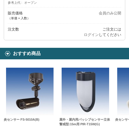
参考上代
オープン
販売価格
会員のみ公開
（単価 × 入数）
注文数
ご注文には
ログイン
してください
おすすめ商品
炎センサー FS-5010A(B)
屋外・屋内用パッシブセンサー立体
炎センサー 
警戒型:15m用 PIR-T15W(G)