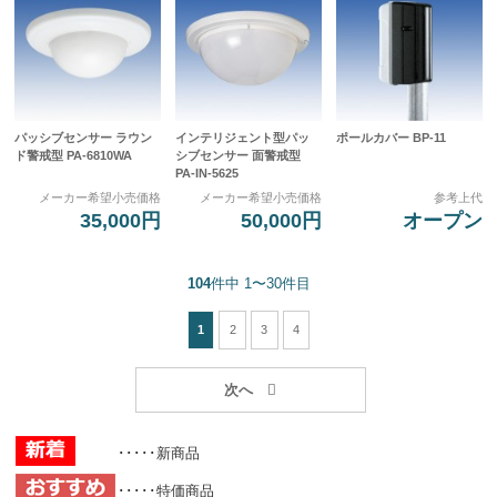
パッシブセンサー ラウン
インテリジェント型パッ
ポールカバー BP-11
ド警戒型 PA-6810WA
シブセンサー 面警戒型
PA-IN-5625
メーカー希望小売価格
メーカー希望小売価格
参考上代
35,000円
50,000円
オープン
104
件中 1〜30件目
1
2
3
4
･････新商品
･････特価商品