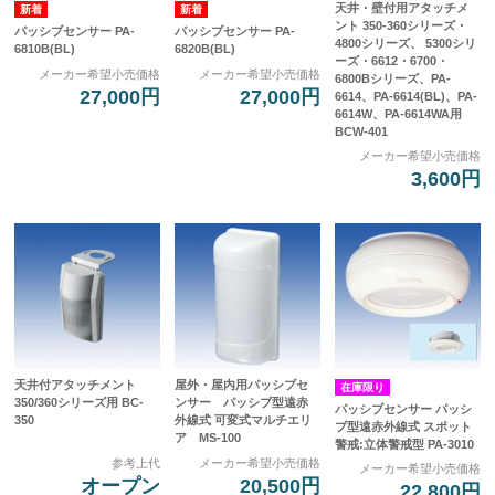
天井・壁付用アタッチメ
ント 350-360シリーズ・
パッシブセンサー PA-
パッシブセンサー PA-
4800シリーズ、 5300シリ
6810B(BL)
6820B(BL)
ーズ・6612・6700・
メーカー希望小売価格
メーカー希望小売価格
6800Bシリーズ、PA-
27,000円
27,000円
6614、PA-6614(BL)、PA-
6614W、PA-6614WA用
BCW-401
メーカー希望小売価格
3,600円
天井付アタッチメント
屋外・屋内用パッシブセ
在庫限り
350/360シリーズ用 BC-
ンサー パッシブ型遠赤
パッシブセンサー パッシ
350
外線式 可変式マルチエリ
ブ型遠赤外線式 スポット
ア MS-100
警戒:立体警戒型 PA-3010
参考上代
メーカー希望小売価格
メーカー希望小売価格
オープン
20,500円
22,800円