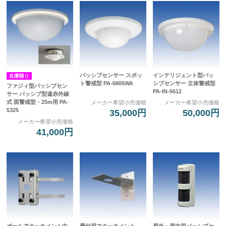
パッシブセンサー スポッ
インテリジェント型パッ
在庫限り
ト警戒型 PA-6805WA
シブセンサー 立体警戒型
ファジィ型パッシブセン
PA-IN-5612
サー パッシブ型遠赤外線
式 面警戒型・25m用 PA-
メーカー希望小売価格
メーカー希望小売価格
5325
35,000円
50,000円
メーカー希望小売価格
41,000円
ポールアタッチメント中
壁付用アタッチメント
屋外・屋内用パッシブセ