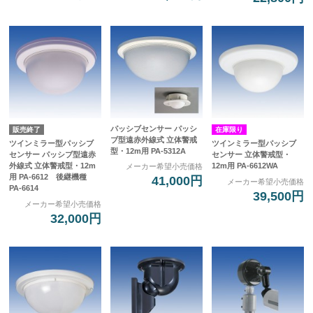
パッシブセンサー パッシ
販売終了
在庫限り
ブ型遠赤外線式 立体警戒
ツインミラー型パッシブ
ツインミラー型パッシブ
型・12m用 PA-5312A
センサー パッシブ型遠赤
センサー 立体警戒型・
外線式 立体警戒型・12m
12m用 PA-6612WA
メーカー希望小売価格
用 PA-6612 後継機種
41,000円
メーカー希望小売価格
PA-6614
39,500円
メーカー希望小売価格
32,000円