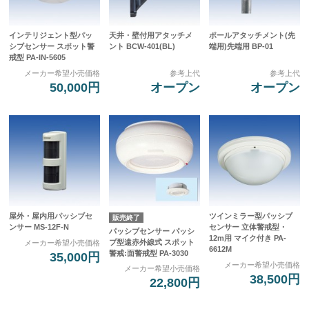
インテリジェント型パッ
天井・壁付用アタッチメ
ポールアタッチメント(先
シブセンサー スポット警
ント BCW-401(BL)
端用)先端用 BP-01
戒型 PA-IN-5605
メーカー希望小売価格
参考上代
参考上代
50,000円
オープン
オープン
屋外・屋内用パッシブセ
ツインミラー型パッシブ
販売終了
ンサー MS-12F-N
センサー 立体警戒型・
パッシブセンサー パッシ
12m用 マイク付き PA-
ブ型遠赤外線式 スポット
メーカー希望小売価格
6612M
警戒:面警戒型 PA-3030
35,000円
メーカー希望小売価格
メーカー希望小売価格
38,500円
22,800円