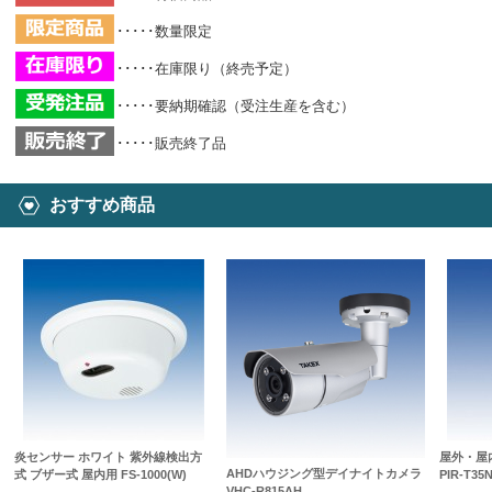
･････数量限定
･････在庫限り（終売予定）
･････要納期確認（受注生産を含む）
･････販売終了品
おすすめ商品
炎センサー ホワイト 紫外線検出方
屋外・屋
AHDハウジング型デイナイトカメラ
式 ブザー式 屋内用 FS-1000(W)
PIR-T35
VHC-R815AH