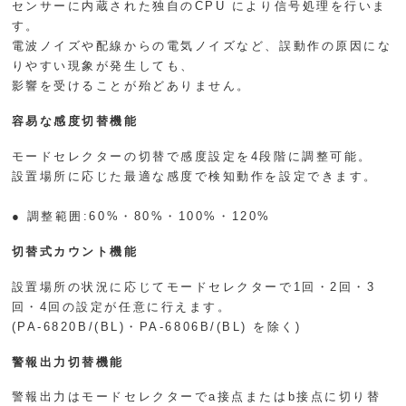
センサーに内蔵された独自のCPU により信号処理を行いま
す。
電波ノイズや配線からの電気ノイズなど、誤動作の原因にな
りやすい現象が発生しても、
影響を受けることが殆どありません。
容易な感度切替機能
モードセレクターの切替で感度設定を4段階に調整可能。
設置場所に応じた最適な感度で検知動作を設定できます。
● 調整範囲:60%・80%・100%・120%
切替式カウント機能
設置場所の状況に応じてモードセレクターで1回・2回・3
回・4回の設定が任意に行えます。
(PA-6820B/(BL)・PA-6806B/(BL) を除く)
警報出力切替機能
警報出力はモードセレクターでa接点またはb接点に切り替