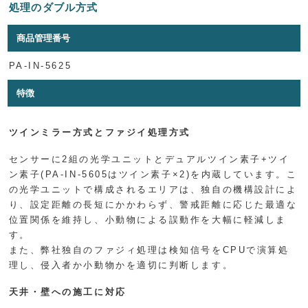
処理のダブル方式
商品管理番号
PA-IN-5625
特徴
ツインミラー方式とファジイ処理方式
センサーに2組の光学ユニットとデュアルツイン素子+ツイ
ン素子(PA-IN-5605はツイン素子×2)を内蔵しています。こ
の光学ユニットで構成されるエリアは、独自の機構設計によ
り、設定距離の長短にかかわらず、警戒距離に応じた最適な
位置関係を維持し、小動物による誤動作を大幅に軽減しま
す。
また、弊社独自のファジィ処理は検知信号をCPUで演算処
理し、侵入者か小動物かを適切に判断します。
天井・壁への施工に対応