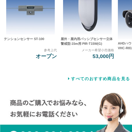
テンションセンサー ST-100
屋外・屋内用パッシブセンサー立体
AHDハ
警戒型:15m用 PIR-T15W(G)
VHC-R81
参考上代
メーカー希望小売価格
オープン
53,000円
すべてのおすすめ商品を見る