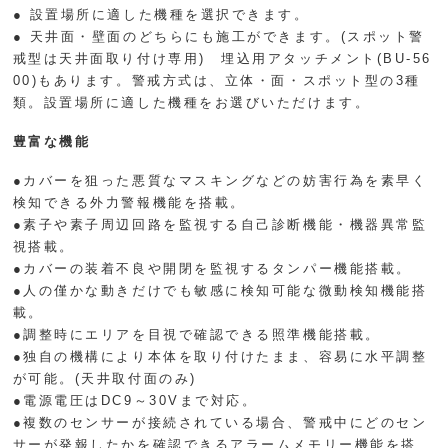
● 設置場所に適した機種を選択できます。
● 天井面・壁面のどちらにも施工ができます。(スポット警
戒型は天井面取り付け専用) 埋込用アタッチメント(BU-56
00)もあります。警戒方式は、立体・面・スポット型の3種
類。設置場所に適した機種をお選びいただけます。
豊富な機能
●カバーを狙った悪質なマスキングなどの妨害行為を素早く
検知できる外力警報機能を搭載。
●素子や素子周辺回路を監視する自己診断機能・機器異常監
視搭載。
●カバーの装着不良や開閉を監視するタンパー機能搭載。
●人の僅かな動きだけでも敏感に検知可能な微動検知機能搭
載。
●調整時にエリアを目視で確認できる照準機能搭載。
●独自の機構により本体を取り付けたまま、容易に水平調整
が可能。(天井取付面のみ)
●電源電圧はDC9～30Vまで対応。
●複数のセンサーが接続されている場合、警戒中にどのセン
サーが発報したかを確認できるアラームメモリー機能を搭