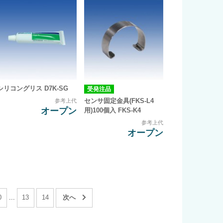
シリコングリス D7K-SG
受発注品
センサ固定金具(FKS-L4
参考上代
オープン
用)100個入 FKS-K4
参考上代
オープン
0
...
13
14