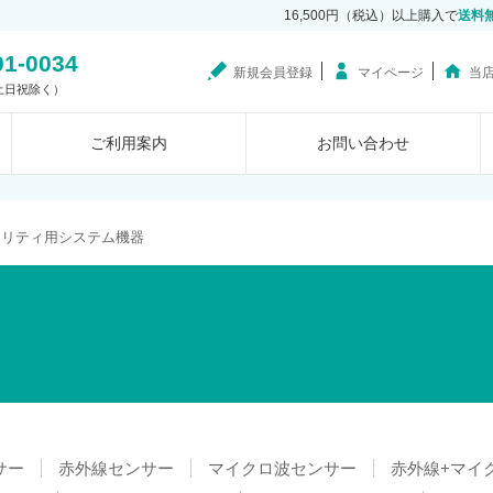
16,500円（税込）以上購入で
送料
01-0034
新規会員登録
マイページ
当
0（土日祝除く）
ご利用案内
お問い合わせ
ュリティ用システム機器
サー
赤外線センサー
マイクロ波センサー
赤外線+マイ