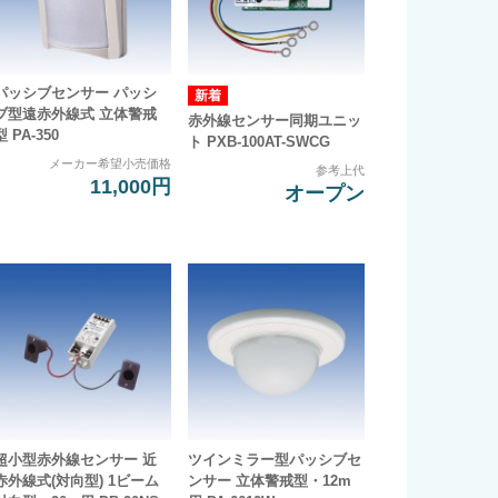
パッシブセンサー パッシ
ブ型遠赤外線式 立体警戒
赤外線センサー同期ユニッ
型 PA-350
ト PXB-100AT-SWCG
メーカー希望小売価格
参考上代
11,000円
オープン
超小型赤外線センサー 近
ツインミラー型パッシブセ
赤外線式(対向型) 1ビーム
ンサー 立体警戒型・12m