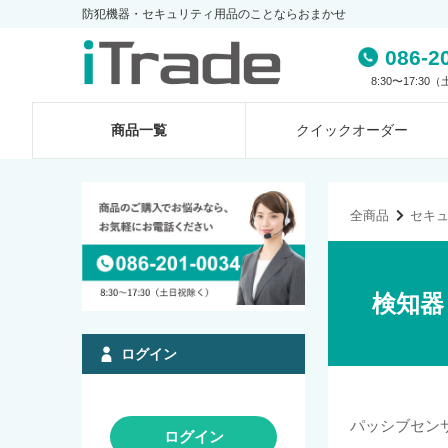
防犯機器・セキュリティ用品のことならおまかせ
086-2
8:30〜17:3
商品一覧
クイック
オーダー
全商品
セキ
検知器
ログイン
パッシブセン
ログイン