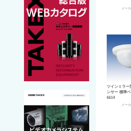
メー
ツインミラー
ンサー 標準ベー
6614
メー