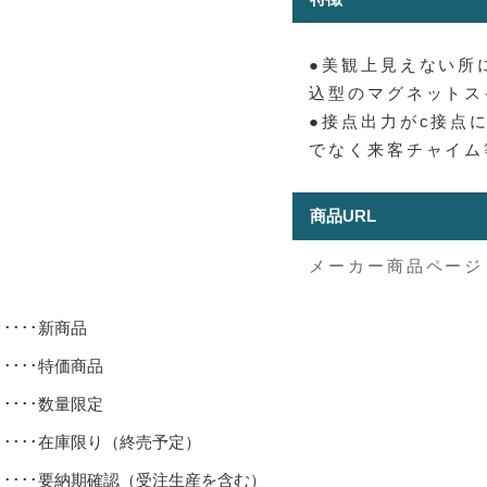
●美観上見えない所
込型のマグネットス
●接点出力がc接点
でなく来客チャイム
商品URL
メーカー商品ページ
･････新商品
･････特価商品
･････数量限定
･････在庫限り（終売予定）
･････要納期確認（受注生産を含む）