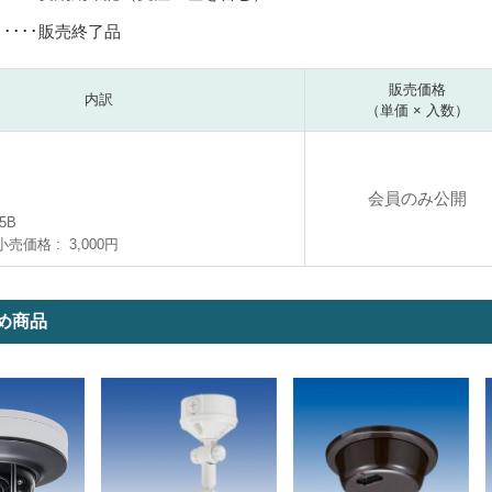
･････販売終了品
販売価格
内訳
（単価 × 入数）
会員のみ公開
5B
小売価格
3,000円
め商品