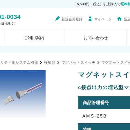
16,500円（税込）以上購入で
送料
01-0034
新規会員登録
マイページ
当
0（土日祝除く）
ご利用案内
お問い合わせ
ュリティ用システム機器
検知器
マグネットスイッチ
マグネットスイ
マグネットスイッ
c接点出力の埋込型
商品管理番号
AMS-25B
特徴