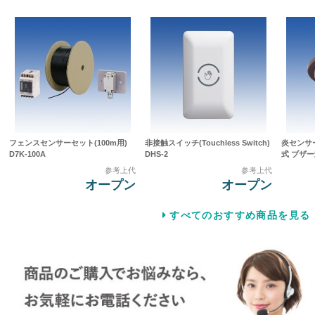
フェンスセンサーセット(100m用)
非接触スイッチ(Touchless Switch)
炎センサ
D7K-100A
DHS-2
式 ブザー式
参考上代
参考上代
オープン
オープン
すべてのおすすめ商品を見る