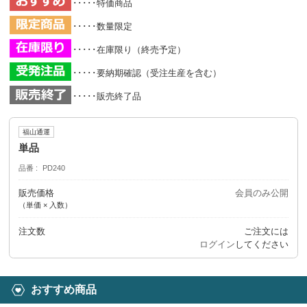
･････特価商品
･････数量限定
･････在庫限り（終売予定）
･････要納期確認（受注生産を含む）
･････販売終了品
福山通運
単品
品番
PD240
販売価格
会員のみ公開
（単価 × 入数）
注文数
ご注文には
ログイン
してください
おすすめ商品