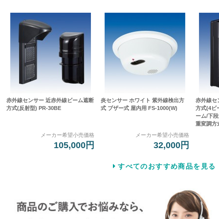
赤外線センサー 近赤外線ビーム遮断
炎センサー ホワイト 紫外線検出方
赤外線セ
方式(反射型) PR-30BE
式 ブザー式 屋内用 FS-1000(W)
方式(4
ーム/下段
重変調方式]
メーカー希望小売価格
メーカー希望小売価格
105,000円
32,000円
すべてのおすすめ商品を見る