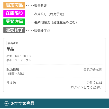
･････数量限定
･････在庫限り（終売予定）
･････要納期確認（受注生産を含む）
･････販売終了品
福山通運
単品
品番
KC51-2D-TSS
参考上代
オープン
販売価格
会員のみ公開
（単価 × 入数）
注文数
ご注文には
ログイン
してください
おすすめ商品