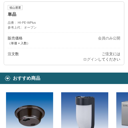
福山通運
単品
品番
HI-PE-WPlus
参考上代
オープン
販売価格
会員のみ公開
（単価 × 入数）
注文数
ご注文には
ログイン
してください
おすすめ商品