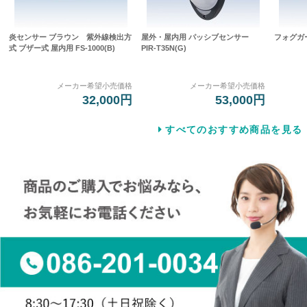
炎センサー ブラウン 紫外線検出方
屋外・屋内用 パッシブセンサー
フォグガー
式 ブザー式 屋内用 FS-1000(B)
PIR-T35N(G)
メーカー希望小売価格
メーカー希望小売価格
32,000円
53,000円
すべてのおすすめ商品を見る