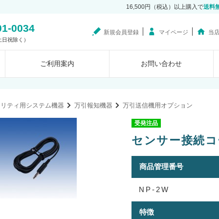
16,500円（税込）以上購入で
送料
01-0034
新規会員登録
マイページ
当
0（土日祝除く）
ご利用案内
お問い合わせ
ュリティ用システム機器
万引報知機器
万引送信機用オプション
受発注品
センサー接続コード
商品管理番号
NP-2W
特徴