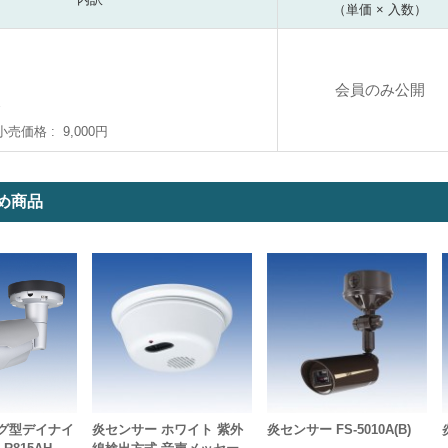
（単価 × 入数）
会員のみ公開
小売価格
9,000円
め商品
ング型デイナイ
炎センサー ホワイト 紫外
炎センサー FS-5010A(B)