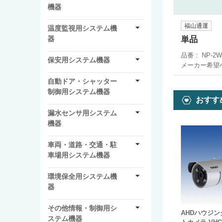
機器
福山通運
温度監視用システム機
単品
器
品番
NP-2W
保安用システム機器
メーカー希望
自動ドア・シャッター
制御用システム機器
おすす
漏水センサ用システム
機器
車両・道路・交通・駐
車場用システム機器
環境保全用システム機
器
その他情報・制御用シ
AHDハウジ
ステム機器