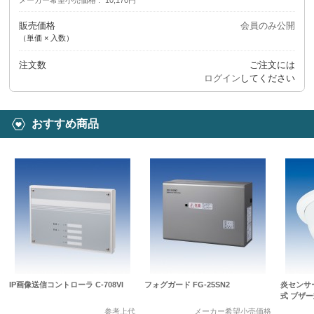
販売価格
会員のみ公開
（単価 × 入数）
注文数
ご注文には
ログイン
してください
おすすめ商品
IP画像送信コントローラ C-708VI
フォグガード FG-25SN2
炎センサ
式 ブザー式
参考上代
メーカー希望小売価格