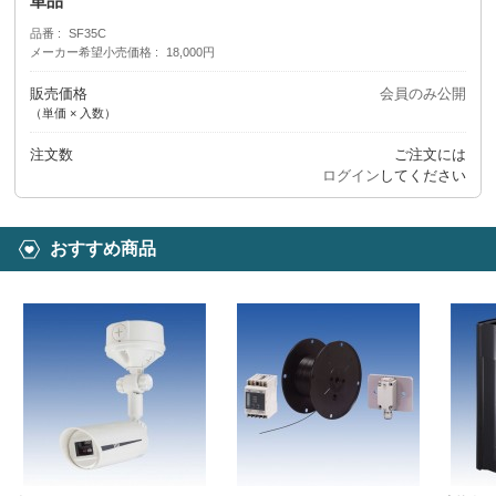
単品
品番
SF35C
メーカー希望小売価格
18,000円
販売価格
会員のみ公開
（単価 × 入数）
注文数
ご注文には
ログイン
してください
おすすめ商品