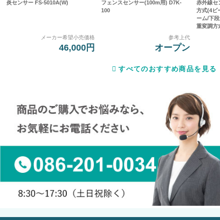
炎センサー FS-5010A(W)
フェンスセンサー(100m用) D7K-
赤外線セ
100
方式(4
ーム/下段
重変調方式]
メーカー希望小売価格
参考上代
46,000円
オープン
すべてのおすすめ商品を見る