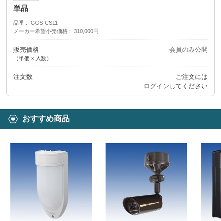
単品
品番
GGS-CS11
メーカー希望小売価格
310,000円
販売価格
会員のみ公開
（単価 × 入数）
注文数
ご注文には
ログイン
してください
おすすめ商品