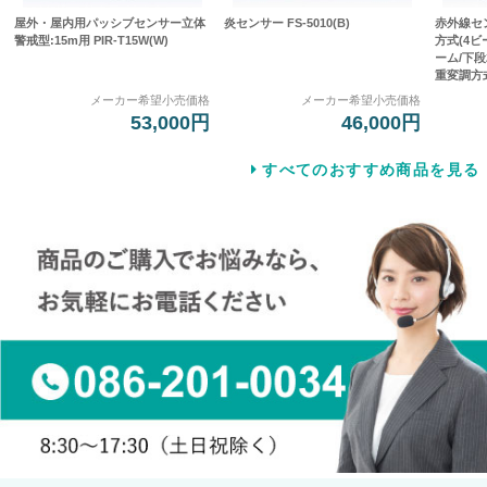
屋外・屋内用パッシブセンサー立体
炎センサー FS-5010(B)
赤外線セ
警戒型:15m用 PIR-T15W(W)
方式(4
ーム/下段
重変調方式]
メーカー希望小売価格
メーカー希望小売価格
53,000円
46,000円
すべてのおすすめ商品を見る