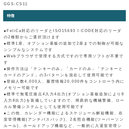
GGS-CS11
特徴
●FeliCa対応のリーダとISO15693 I-CODE対応のリーダ
の2種類からご選択頂けます
●標準1扉、オプション基板の追加で2扉までの制御が可能な
シンプルなシステムです
●Webブラウザで管理する方式ですので専用ソフトが不要で
す
●操作方法は「テンキーのみ」「カードのみ」「テンキーと
カードのアンド」の3パターンを混在して使用可能です
●登録人数4,000人、履歴情報20,000件をコントローラ内に
メモリー可能です
●標準で無電圧接点4入力4出力(オプション基板追加により8
入力8出力)を装備していますので、簡易的な機械警備、ロー
カル警備システムとしても使用可能です
●この他、カレンダー機能によるスケジュール解錠機能、在
室管理機能(アンチパスバック)、2名照合機能(ツーパーソン
ルール)、ホールドアップ機能など、一般的に入退室管理シ