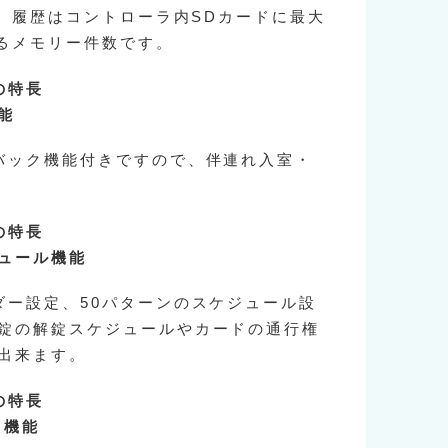
枚、履歴はコントローラ内SDカードに最大
あるメモリー件数です。
の特長
能
バック機能付きですので、伴連れ入室・
の特長
ュール機能
ダー設定、50パターンのスケジュール設
錠の解錠スケジュールやカードの通行権
出来ます。
の特長
ト機能