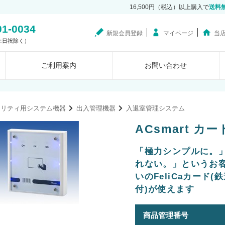
16,500円（税込）以上購入で
送料
01-0034
新規会員登録
マイページ
当
0（土日祝除く）
ご利用案内
お問い合わせ
ュリティ用システム機器
出入管理機器
入退室管理システム
ACsmart カ
「極力シンプルに。
れない。」というお
いのFeliCaカード
付)が使えます
商品管理番号