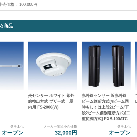
小売価格
100,000円
め商品
炎センサー ホワイト 紫外
赤外線センサー 近赤外線
線検出方式 ブザー式 屋
ビーム遮断方式(4ビーム同
内用 FS-2000(W)
時もしくは上段2ビーム/下
段2ビーム個別遮断方式)[二
重変調方式] PXB-100ATC
参考上代
メーカー希望小売価格
参考上代
オープン
32,000円
オープン