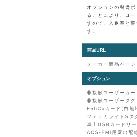
オプションの警備ボタ
ることにより、ロー
すので、入退室と警
す。
商品URL
メーカー商品ページ
オプション
非接触ユーザーカード
非接触ユーザータグ 
FeliCaカード(白無地
フェリカライトSタグ
卓上USBカードリー
ACS-FMI用露出配