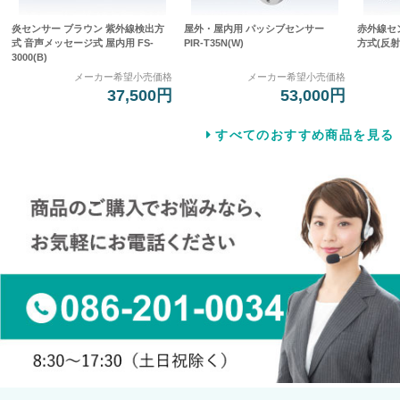
炎センサー ブラウン 紫外線検出方
屋外・屋内用 パッシブセンサー
赤外線セ
式 音声メッセージ式 屋内用 FS-
PIR-T35N(W)
方式(反射型
3000(B)
メーカー希望小売価格
メーカー希望小売価格
37,500円
53,000円
すべてのおすすめ商品を見る