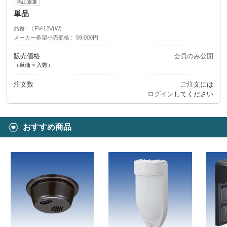
福山通運
単品
品番
LFV-12V(W)
メーカー希望小売価格
59,000円
販売価格
会員のみ公開
（単価 × 入数）
注文数
ご注文には
ログイン
してください
おすすめ商品