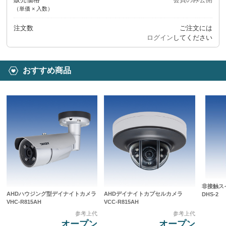
（単価 × 入数）
注文数
ご注文には
ログイン
してください
おすすめ商品
非接触スイッ
AHDハウジング型デイナイトカメラ
AHDデイナイトカプセルカメラ
DHS-2
VHC-R815AH
VCC-R815AH
参考上代
参考上代
オープン
オープン