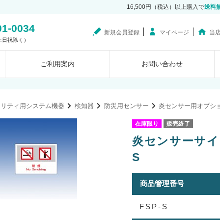
16,500円（税込）以上購入で
送料
01-0034
新規会員登録
マイページ
当
0（土日祝除く）
ご利用案内
お問い合わせ
ュリティ用システム機器
検知器
防災用センサー
炎センサー用オプシ
在庫限り
販売終了
炎センサーサイン
S
商品管理番号
FSP-S