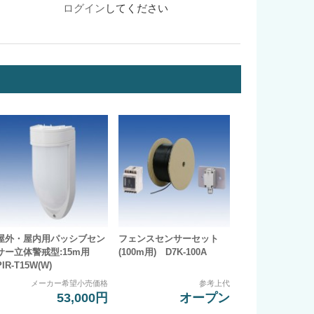
ログイン
してください
屋外・屋内用パッシブセン
フェンスセンサーセット
サー立体警戒型:15m用
(100m用) D7K-100A
PIR-T15W(W)
メーカー希望小売価格
参考上代
53,000円
オープン