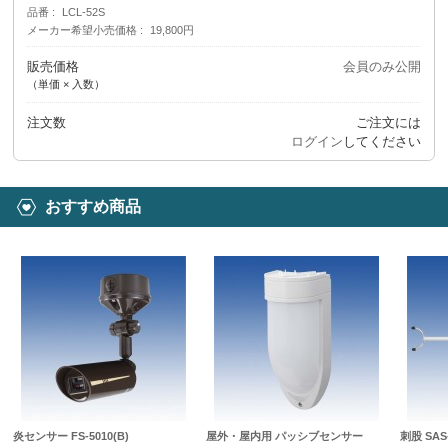
品番
LCL-52S
メーカー希望小売価格
19,800円
販売価格
会員のみ公開
（単価 × 入数）
注文数
ご注文には
ログイン
してください
おすすめ商品
炎センサー FS-5010(B)
屋外・屋内用 パッシブセンサー
刺股 SAS-