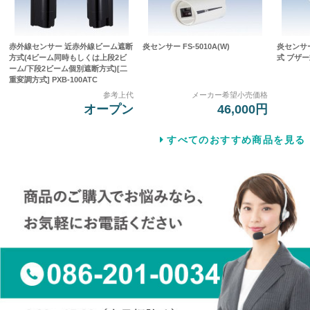
赤外線センサー 近赤外線ビーム遮断
炎センサー FS-5010A(W)
炎センサ
方式(4ビーム同時もしくは上段2ビ
式 ブザー式
ーム/下段2ビーム個別遮断方式)[二
重変調方式] PXB-100ATC
参考上代
メーカー希望小売価格
オープン
46,000円
すべてのおすすめ商品を見る