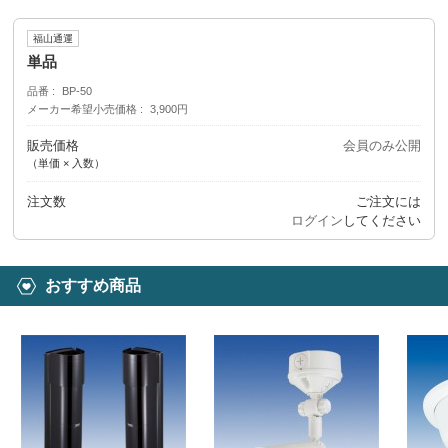
福山通運
単品
品番
BP-50
メーカー希望小売価格
3,900円
販売価格
会員のみ公開
（単価 × 入数）
注文数
ご注文には
ログイン
してください
おすすめ商品