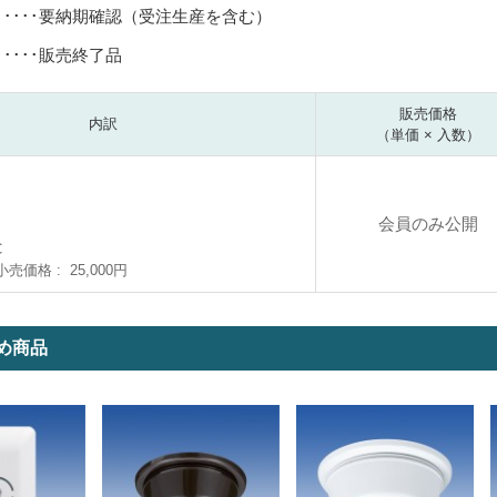
･････要納期確認（受注生産を含む）
･････販売終了品
販売価格
内訳
（単価 × 入数）
会員のみ公開
C
小売価格
25,000円
め商品