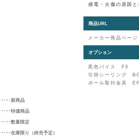
感電・火傷の原因と
商品URL
メーカー商品ページ
オプション
黒色バイス F3
引掛シーリング BC
ポール取付金具 EP
･････新商品
･････特価商品
･････数量限定
･････在庫限り（終売予定）