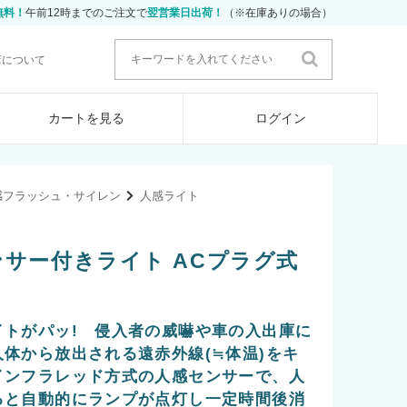
無料！
午前12時までのご注文で
翌営業日出荷！
（※在庫ありの場合）
店について
カートを見る
ログイン
感フラッシュ・サイレン
人感ライト
ンサー付きライト ACプラグ式
イトがパッ! 侵入者の威嚇や車の入出庫に
体から放出される遠赤外線(≒体温)をキ
インフラレッド方式の人感センサーで、人
ると自動的にランプが点灯し一定時間後消