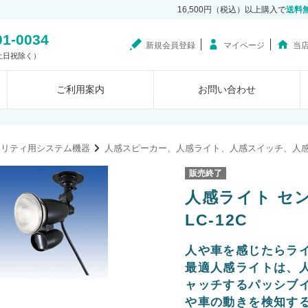
16,500円（税込）以上購入で
送料
01-0034
新規会員登録
マイページ
当
0（土日祝除く）
ご利用案内
お問い合わせ
ュリティ用システム機器
人感スピーカー、人感ライト、人感スイッチ、人
販売終了
人感ライト セ
LC-12C
人や車を感じたらラ
最適人感ライトは、人
ャッチするパッシブ
や車の動きを検知す